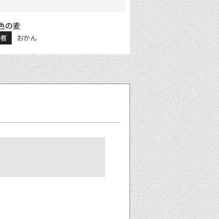
色の麦
稿者
おかん