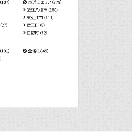
107）
東近江エリア（379）
近江八幡市（188）
東近江市（111）
27）
竜王町（8）
日野町（72）
191）
全域(1849)
）