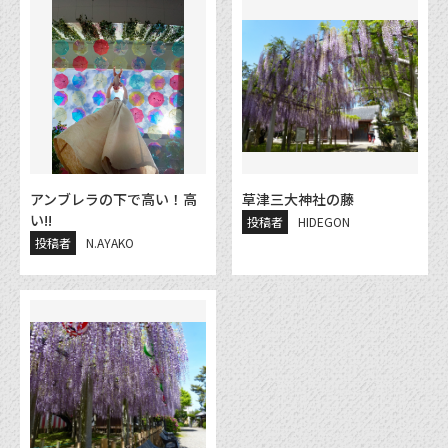
アンブレラの下で高い！高
草津三大神社の藤
い!!
投稿者
HIDEGON
投稿者
N.AYAKO