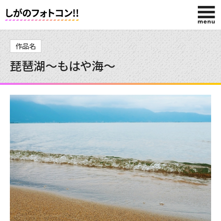
HOME
作品名
琵琶湖～もはや海～
入賞作品
投稿作品