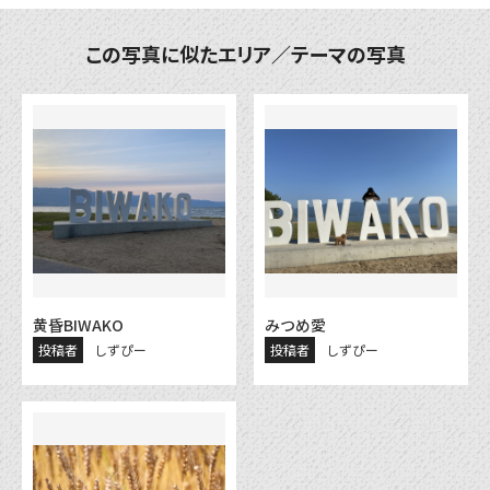
この写真に似たエリア／テーマの写真
黄昏BIWAKO
みつめ愛
投稿者
しずぴー
投稿者
しずぴー