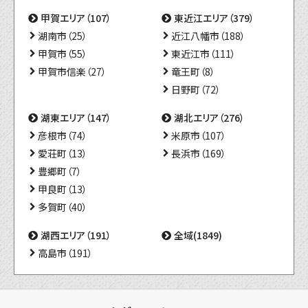
甲賀エリア（107）
東近江エリア（379）
湖南市（25）
近江八幡市（188）
甲賀市（55）
東近江市（111）
甲賀市信楽（27）
竜王町（8）
日野町（72）
湖東エリア（147）
湖北エリア（276）
彦根市（74）
米原市（107）
愛荘町（13）
長浜市（169）
豊郷町（7）
甲良町（13）
多賀町（40）
湖西エリア（191）
全域(1849)
高島市（191）