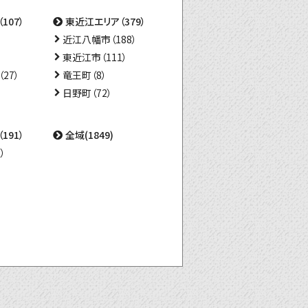
107）
東近江エリア（379）
近江八幡市（188）
東近江市（111）
27）
竜王町（8）
日野町（72）
191）
全域(1849)
）