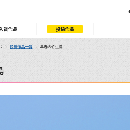
入賞作品
投稿作品
2
投稿作品一覧
早春の竹生島
島