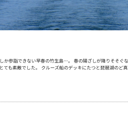
しか参詣できない早春の竹生島…。 春の陽ざしが降りそそぐ
とても素敵でした。 クルーズ船のデッキにたつと琵琶湖のど