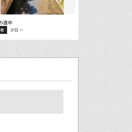
の道中
稿者
夕日 一