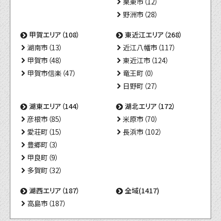
栗東市（12）
野洲市（28）
甲賀エリア（108）
東近江エリア（268）
湖南市（13）
近江八幡市（117）
甲賀市（48）
東近江市（124）
甲賀市信楽（47）
竜王町（0）
日野町（27）
湖東エリア（144）
湖北エリア（172）
彦根市（85）
米原市（70）
愛荘町（15）
長浜市（102）
豊郷町（3）
甲良町（9）
多賀町（32）
湖西エリア（187）
全域(1417)
高島市（187）