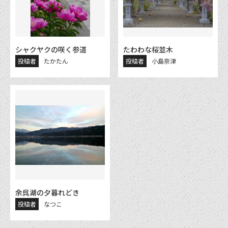
シャクヤクの咲く参道
たわわな桜並木
投稿者
たかたん
投稿者
小島奈津
余呉湖の夕暮れどき
投稿者
なつこ