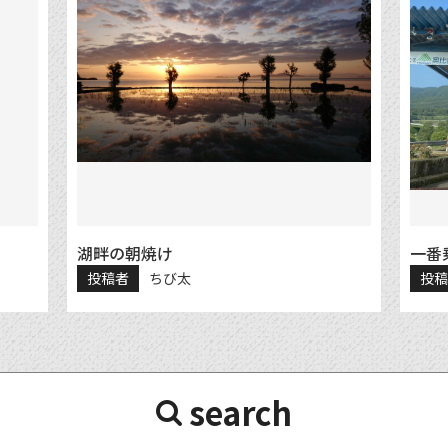
湖畔の朝焼け
一番乗
投稿者
ちび太
投
search