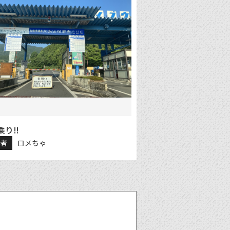
り‼︎
稿者
ロメちゃ