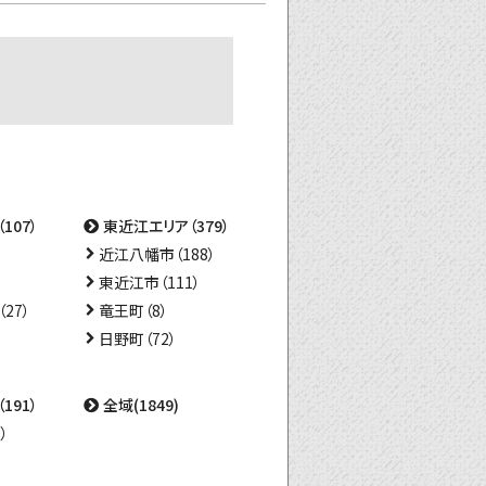
107）
東近江エリア（379）
近江八幡市（188）
東近江市（111）
27）
竜王町（8）
日野町（72）
191）
全域(1849)
）