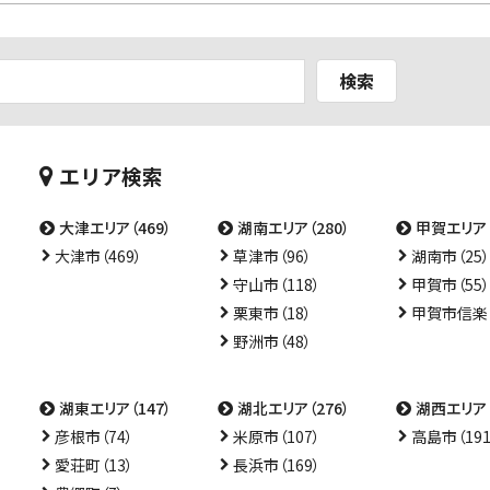
検索
エリア検索
大津エリア（469）
湖南エリア（280）
甲賀エリア（
大津市（469）
草津市（96）
湖南市（25）
守山市（118）
甲賀市（55）
栗東市（18）
甲賀市信楽（
野洲市（48）
湖東エリア（147）
湖北エリア（276）
湖西エリア（
彦根市（74）
米原市（107）
高島市（191
愛荘町（13）
長浜市（169）