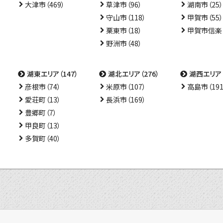
大津市（469）
草津市（96）
湖南市（25）
守山市（118）
甲賀市（55）
栗東市（18）
甲賀市信楽（
野洲市（48）
湖東エリア（147）
湖北エリア（276）
湖西エリア（
彦根市（74）
米原市（107）
高島市（191
愛荘町（13）
長浜市（169）
豊郷町（7）
甲良町（13）
多賀町（40）