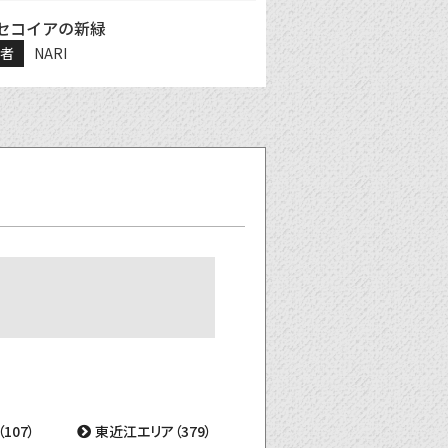
セコイアの新緑
稿者
NARI
107）
東近江エリア（379）