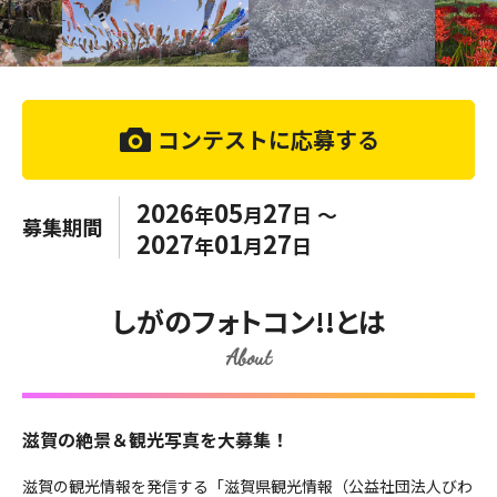
コンテストに応募する
2026
05
27
年
月
日
～
募集期間
2027
01
27
年
月
日
しがのフォトコン!!とは
About
滋賀の絶景＆観光写真を大募集！
滋賀の観光情報を発信する「滋賀県観光情報（公益社団法人びわ