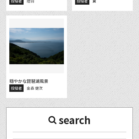
投稿者
陸羽
投稿者
翼
穏やかな琵琶湖風景
投稿者
金森 健次
search