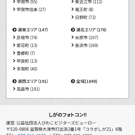
甲賀市（55）
東近江市（111）
甲賀市信楽（27）
竜王町（8）
日野町（72）
湖東エリア（147）
湖北エリア（276）
彦根市（74）
米原市（107）
愛荘町（13）
長浜市（169）
豊郷町（7）
甲良町（13）
多賀町（40）
湖西エリア（191）
全域(1849)
高島市（191）
しがのフォトコン!!
運営: 公益社団法人びわこビジターズビューロー
〒520-0806 滋賀県大津市打出浜2番1号「コラボしが21」6階