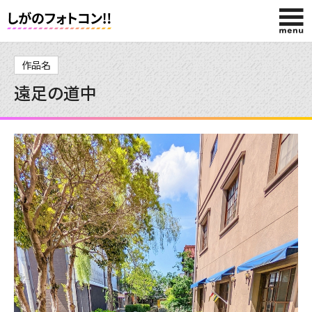
HOME
作品名
遠足の道中
入賞作品
投稿作品