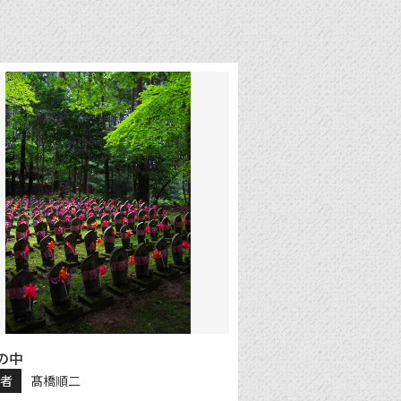
の中
稿者
髙橋順二