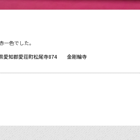
赤一色でした。
2滋賀県愛知郡愛荘町松尾寺874 金剛輪寺