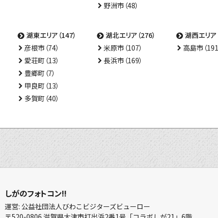
野洲市（48）
湖東エリア（147）
湖北エリア（276）
湖西エリア（
彦根市（74）
米原市（107）
高島市（191
愛荘町（13）
長浜市（169）
豊郷町（7）
甲良町（13）
多賀町（40）
しがのフォトコン!!
運営: 公益社団法人びわこビジターズビューロー
〒520-0806 滋賀県大津市打出浜2番1号「コラボしが21」6階