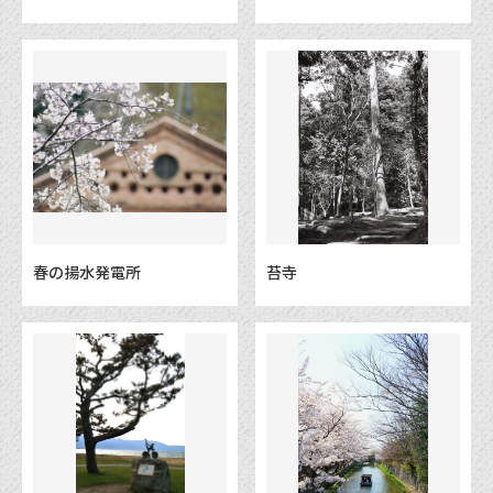
春の揚水発電所
苔寺