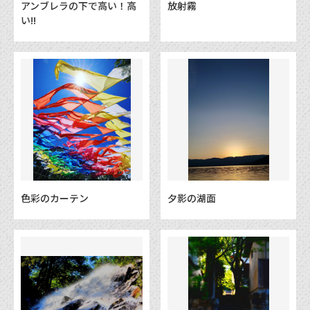
アンブレラの下で高い！高
放射霧
い!!
色彩のカーテン
夕影の湖面