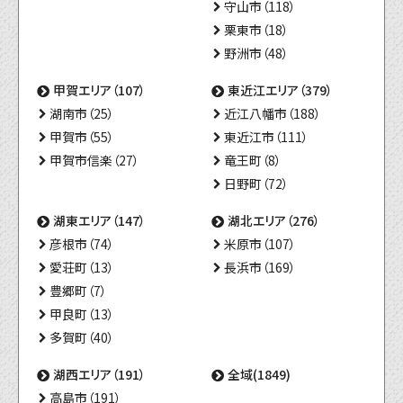
守山市（118）
栗東市（18）
野洲市（48）
甲賀エリア（107）
東近江エリア（379）
湖南市（25）
近江八幡市（188）
甲賀市（55）
東近江市（111）
甲賀市信楽（27）
竜王町（8）
日野町（72）
湖東エリア（147）
湖北エリア（276）
彦根市（74）
米原市（107）
愛荘町（13）
長浜市（169）
豊郷町（7）
甲良町（13）
多賀町（40）
湖西エリア（191）
全域(1849)
高島市（191）