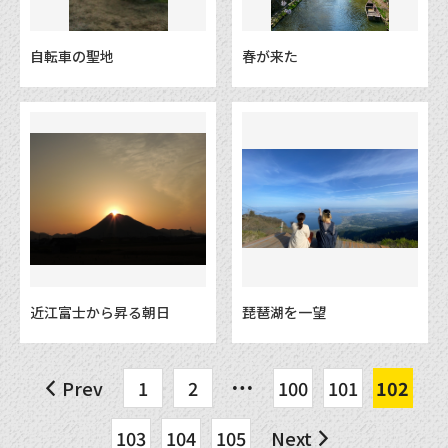
自転車の聖地
春が来た
近江富士から昇る朝日
琵琶湖を一望
Prev
1
2
100
101
102
103
104
105
Next