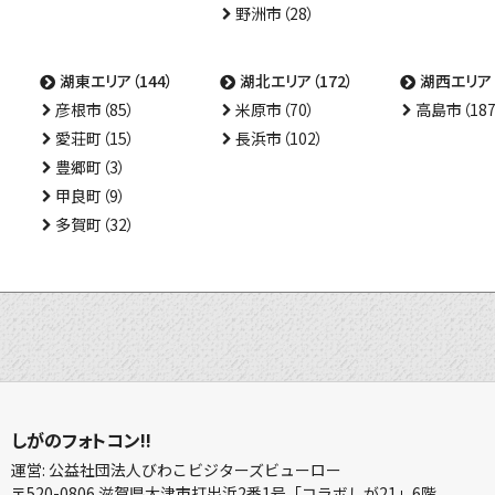
野洲市（28）
湖東エリア（144）
湖北エリア（172）
湖西エリア（
彦根市（85）
米原市（70）
高島市（187
愛荘町（15）
長浜市（102）
豊郷町（3）
甲良町（9）
多賀町（32）
しがのフォトコン!!
運営: 公益社団法人びわこビジターズビューロー
〒520-0806 滋賀県大津市打出浜2番1号「コラボしが21」6階