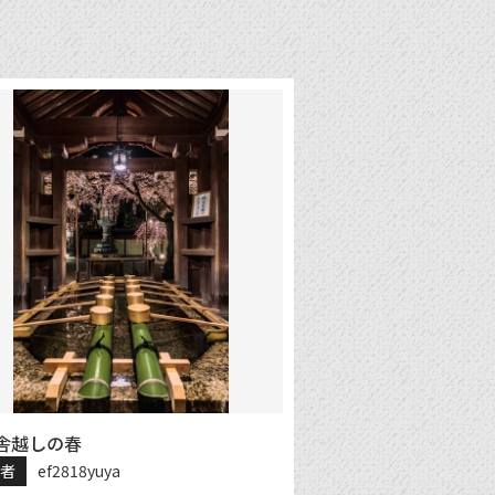
舎越しの春
稿者
ef2818yuya