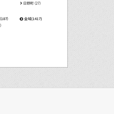
日野町（27）
187）
全域(1417)
）