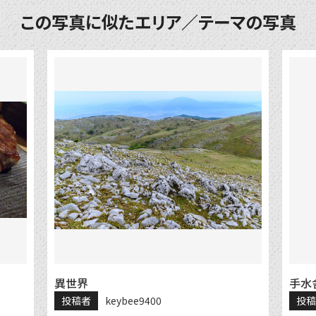
この写真に似たエリア／テーマの写真
異世界
手水
投稿者
keybee9400
投