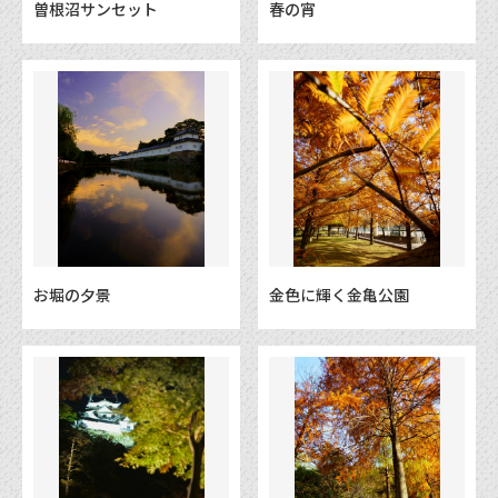
曽根沼サンセット
春の宵
お堀の夕景
金色に輝く金亀公園