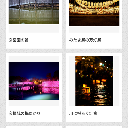
玄宮園の朝
みたま祭の万灯祭
彦根城の梅あかり
川に揺らぐ灯篭