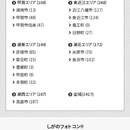
甲賀エリア（108）
東近江エリア（268）
湖南市（13）
近江八幡市（117）
甲賀市（48）
東近江市（124）
甲賀市信楽（47）
竜王町（0）
日野町（27）
湖東エリア（144）
湖北エリア（172）
彦根市（85）
米原市（70）
愛荘町（15）
長浜市（102）
豊郷町（3）
甲良町（9）
多賀町（32）
湖西エリア（187）
全域(1417)
高島市（187）
しがのフォトコン!!