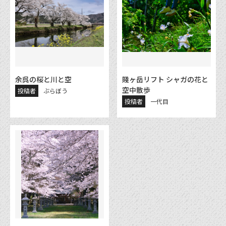
余呉の桜と川と空
賤ヶ岳リフト シャガの花と
空中散歩
投稿者
ぶらぼう
投稿者
一代目