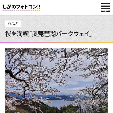
HOME
作品名
桜を満喫「奥琵琶湖パークウェイ」
今回の賞品
投稿する
応募規約
投稿作品