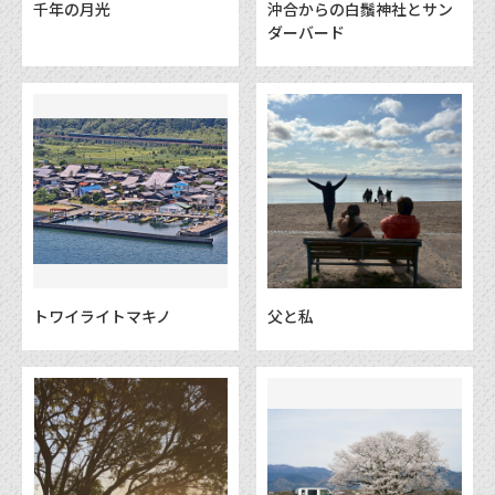
​千年の月光
沖合からの白鬚神社とサン
ダーバード
トワイライトマキノ
父と私