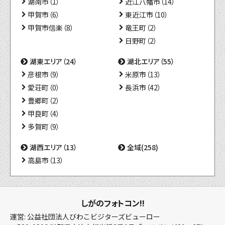
湖南市（1）
近江八幡市（14）
甲賀市（6）
東近江市（10）
甲賀市信楽（8）
竜王町（2）
日野町（2）
湖東エリア（24）
湖北エリア（55）
彦根市（9）
米原市（13）
愛荘町（0）
長浜市（42）
豊郷町（2）
甲良町（4）
多賀町（9）
湖西エリア（13）
全域(258)
高島市（13）
しがのフォトコン!!
運営: 公益社団法人びわこビジターズビューロー