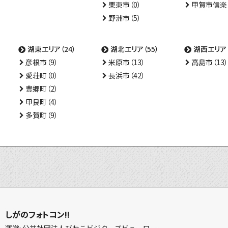
栗東市（0）
甲賀市信楽（
野洲市（5）
湖東エリア（24）
湖北エリア（55）
湖西エリア（
彦根市（9）
米原市（13）
高島市（13）
愛荘町（0）
長浜市（42）
豊郷町（2）
甲良町（4）
多賀町（9）
しがのフォトコン!!