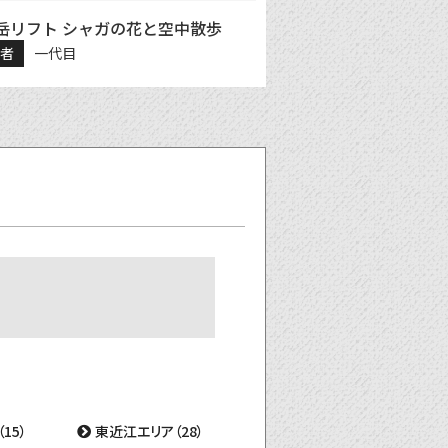
岳リフト シャガの花と空中散歩
稿者
一代目
15）
東近江エリア（28）