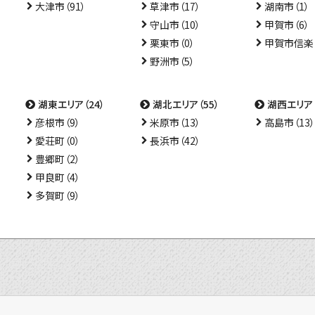
大津市（91）
草津市（17）
湖南市（1）
守山市（10）
甲賀市（6）
栗東市（0）
甲賀市信楽（
野洲市（5）
湖東エリア（24）
湖北エリア（55）
湖西エリア（
彦根市（9）
米原市（13）
高島市（13）
愛荘町（0）
長浜市（42）
豊郷町（2）
甲良町（4）
多賀町（9）